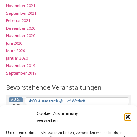
November 2021
September 2021
Februar 2021
Dezember 2020
November 2020
Juni 2020
März 2020
Januar 2020
November 2019
September 2019
Bevorstehende Veranstaltungen
AUG.
14:00
Ausmarsch
@ Hof Witthoff
15
Sa.
Cookie-Zustimmung
verwalten
NOV.
11:30
Volkstrauertag
@ Kriegerehrenmal Selm
15
Um dir ein optimales Erlebnis zu bieten, verwenden wir Technologien
So.