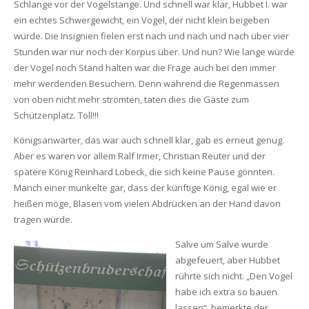
Schlange vor der Vogelstange. Und schnell war klar, Hubbet I. war
ein echtes Schwergewicht, ein Vogel, der nicht klein beigeben
würde. Die Insignien fielen erst nach und nach und nach über vier
Stunden war nur noch der Korpus über. Und nun? Wie lange würde
der Vogel noch Stand halten war die Frage auch bei den immer
mehr werdenden Besuchern. Denn während die Regenmassen
von oben nicht mehr strömten, taten dies die Gäste zum
Schützenplatz. Toll!!!
Königsanwärter, das war auch schnell klar, gab es erneut genug.
Aber es waren vor allem Ralf Irmer, Christian Reuter und der
spätere König Reinhard Lobeck, die sich keine Pause gönnten.
Manch einer munkelte gar, dass der künftige König, egal wie er
heißen möge, Blasen vom vielen Abdrücken an der Hand davon
tragen würde.
Salve um Salve wurde
abgefeuert, aber Hubbet
rührte sich nicht. „Den Vogel
habe ich extra so bauen
lassen“, bemerkte der