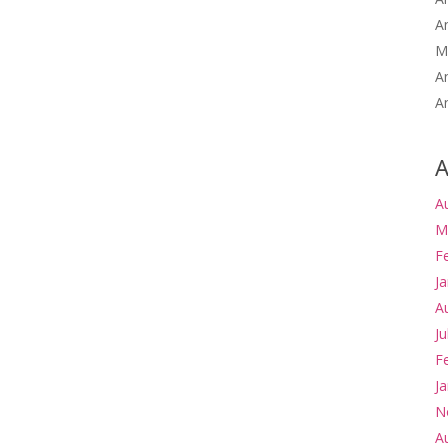
A
M
A
A
A
A
M
F
J
A
Ju
F
J
N
A