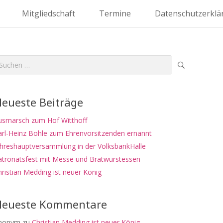
Mitgliedschaft
Termine
Datenschutzerklä
uchen
ch:
eueste Beiträge
usmarsch zum Hof Witthoff
arl-Heinz Bohle zum Ehrenvorsitzenden ernannt
ahreshauptversammlung in der VolksbankHalle
atronatsfest mit Messe und Bratwurstessen
ristian Medding ist neuer König
eueste Kommentare
nonym
zu
Christian Medding ist neuer König