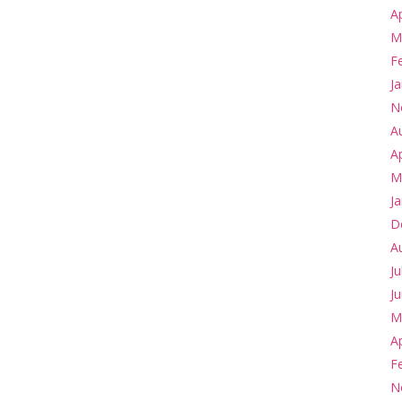
Ap
M
F
J
N
A
Ap
M
J
D
A
Ju
Ju
M
Ap
F
N