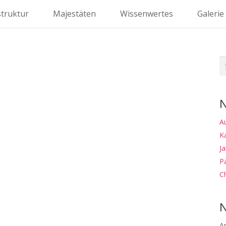
struktur
Majestäten
Wissenwertes
Galerie
S
na
N
A
K
J
P
Ch
N
A