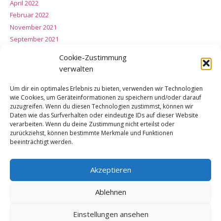
April 2022
Februar 2022
November 2021
September 2021
Februar 2021
Cookie-Zustimmung
Dezember 2020
verwalten
November 2020
Juni 2020
Um dir ein optimales Erlebnis zu bieten, verwenden wir Technologien
wie Cookies, um Geräteinformationen zu speichern und/oder darauf
März 2020
zuzugreifen. Wenn du diesen Technologien zustimmst, können wir
Januar 2020
Daten wie das Surfverhalten oder eindeutige IDs auf dieser Website
November 2019
verarbeiten. Wenn du deine Zustimmung nicht erteilst oder
zurückziehst, können bestimmte Merkmale und Funktionen
September 2019
beeinträchtigt werden.
Bevorstehende Veranstaltungen
Akzeptieren
AUG.
14:00
Ausmarsch
@ Hof Witthoff
15
Ablehnen
Sa.
Einstellungen ansehen
NOV.
11:30
Volkstrauertag
@ Kriegerehrenmal Selm