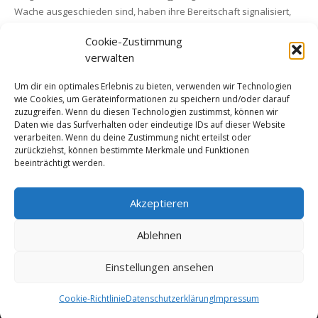
Wache ausgeschieden sind, haben ihre Bereitschaft signalisiert,
bei den Sanis mitzumachen. So umfasst die aktuelle Gruppe etwa
Cookie-Zustimmung
25 Schützenbrüder. „Wir sind aber eine offene Gruppe und weitere
verwalten
Schützenbrüder sind herzlich willkommen. Bei Interesse einfach
bei einem Schützenbruder der Sanis melden“, sagt Stabsarzt
Um dir ein optimales Erlebnis zu bieten, verwenden wir Technologien
Thomas Kersting.
wie Cookies, um Geräteinformationen zu speichern und/oder darauf
zuzugreifen. Wenn du diesen Technologien zustimmst, können wir
Daten wie das Surfverhalten oder eindeutige IDs auf dieser Website
verarbeiten. Wenn du deine Zustimmung nicht erteilst oder
zurückziehst, können bestimmte Merkmale und Funktionen
beeinträchtigt werden.
© 2016 All rights reserved by Schützenbruderschaft St.
Akzeptieren
Fabian&Sebastian e.V. Selm
Home
Ablehnen
Impressum
Einstellungen ansehen
Cookie-Richtlinie (EU)
Cookie-Richtlinie
Datenschutzerklärung
Impressum