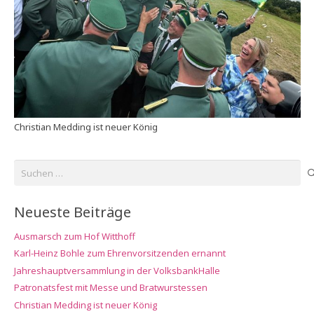
Christian Medding ist neuer König
Suchen
nach:
Neueste Beiträge
Ausmarsch zum Hof Witthoff
Karl-Heinz Bohle zum Ehrenvorsitzenden ernannt
Jahreshauptversammlung in der VolksbankHalle
Patronatsfest mit Messe und Bratwurstessen
Christian Medding ist neuer König