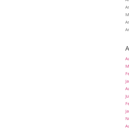
A
M
A
A
A
A
M
F
J
A
Ju
F
J
N
A