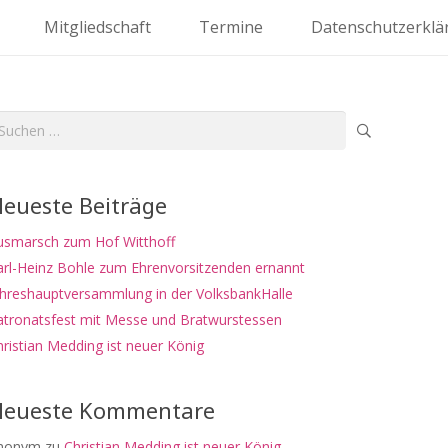
Mitgliedschaft
Termine
Datenschutzerklä
uchen
ch:
eueste Beiträge
usmarsch zum Hof Witthoff
arl-Heinz Bohle zum Ehrenvorsitzenden ernannt
ahreshauptversammlung in der VolksbankHalle
atronatsfest mit Messe und Bratwurstessen
ristian Medding ist neuer König
eueste Kommentare
nonym
zu
Christian Medding ist neuer König