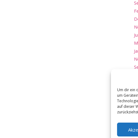
S
F
D
N
Ju
M
J
N
S
B
Um dir ein 
um Gerätein
Technologie
auf dieser 
zurückziehs
Akze