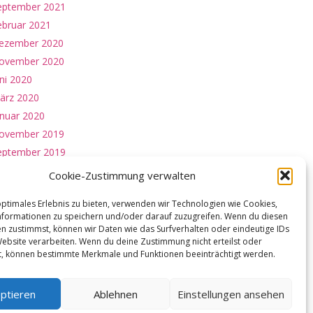
eptember 2021
ebruar 2021
ezember 2020
ovember 2020
ni 2020
ärz 2020
anuar 2020
ovember 2019
eptember 2019
Cookie-Zustimmung verwalten
evorstehende Veranstaltungen
optimales Erlebnis zu bieten, verwenden wir Technologien wie Cookies,
formationen zu speichern und/oder darauf zuzugreifen. Wenn du diesen
AUG.
n zustimmst, können wir Daten wie das Surfverhalten oder eindeutige IDs
14:00
Ausmarsch
@ Hof Witthoff
15
Website verarbeiten. Wenn du deine Zustimmung nicht erteilst oder
t, können bestimmte Merkmale und Funktionen beeinträchtigt werden.
Sa.
NOV.
11:30
Volkstrauertag
@ Kriegerehrenmal Selm
15
ptieren
Ablehnen
Einstellungen ansehen
So.