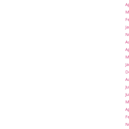
Ap
M
F
J
N
A
Ap
M
J
D
A
Ju
Ju
M
Ap
F
N