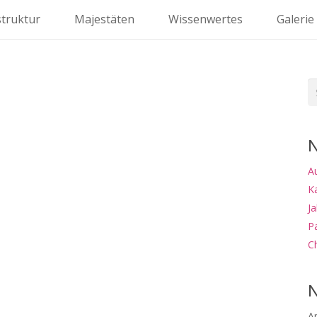
struktur
Majestäten
Wissenwertes
Galerie
S
na
N
A
K
J
P
Ch
N
A