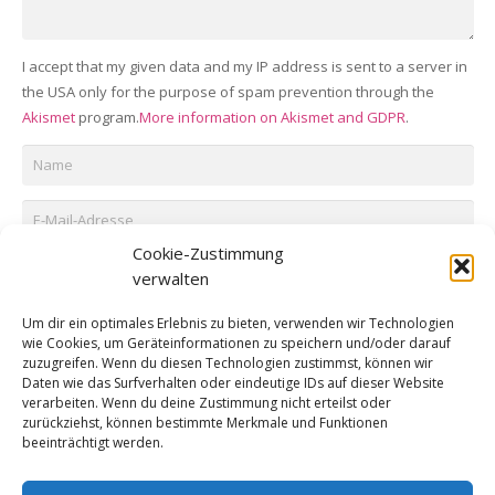
I accept that my given data and my IP address is sent to a server in
the USA only for the purpose of spam prevention through the
Akismet
program.
More information on Akismet and GDPR
.
Cookie-Zustimmung
KOMMENTAR ABSCHICKEN
verwalten
Diese Website verwendet Akismet, um Spam zu reduzieren.
Um dir ein optimales Erlebnis zu bieten, verwenden wir Technologien
Erfahre, wie deine Kommentardaten verarbeitet werden.
wie Cookies, um Geräteinformationen zu speichern und/oder darauf
zuzugreifen. Wenn du diesen Technologien zustimmst, können wir
Daten wie das Surfverhalten oder eindeutige IDs auf dieser Website
verarbeiten. Wenn du deine Zustimmung nicht erteilst oder
zurückziehst, können bestimmte Merkmale und Funktionen
beeinträchtigt werden.
© 2016 All rights reserved by Schützenbruderschaft St.